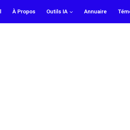
l
À Propos
Outils IA
Annuaire
Tém