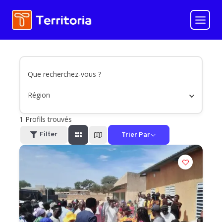
Aller
au
contenu
Que recherchez-vous ?
Région
1
Profils trouvés
Filter
Trier Par