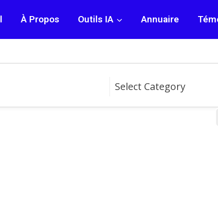
l
À Propos
Outils IA
Annuaire
Tém